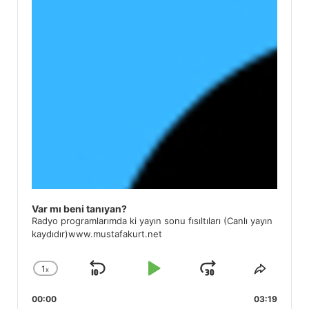
Var mı beni tanıyan?
Radyo programlarımda ki yayın sonu fısıltıları (Canlı yayın
kaydıdır)www.mustafakurt.net
1
x
Skip
Play
Jump
Change
Share
Playback
This
Backward
Pause
Forward
00:00
Rate
03:19
Episod