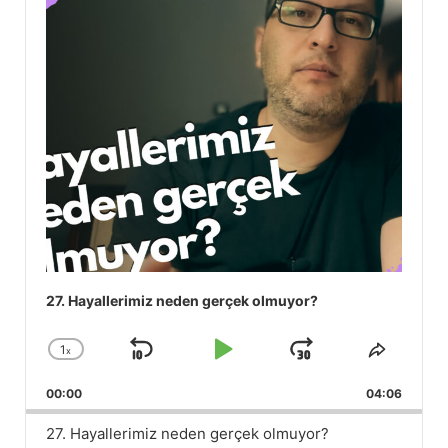
27. Hayallerimiz neden gerçek olmuyor?
1
x
Skip
Play
Jump
Change
Share
Playback
This
Backward
Pause
Forward
00:00
Rate
04:06
Episod
27. Hayallerimiz neden gerçek olmuyor?