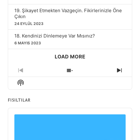
19. Şikayet Etmekten Vazgeçin. Fikirlerinizle Öne
Çıkın
24 EYLÜL 2023
18. Kendinizi Dinlemeye Var Mısınız?
6 MAYIS 2023
LOAD MORE
Previous
Show
Next
Episode
Episodes
Episod
Show
List
Podcast
Information
FISILTILAR
Audio
Player