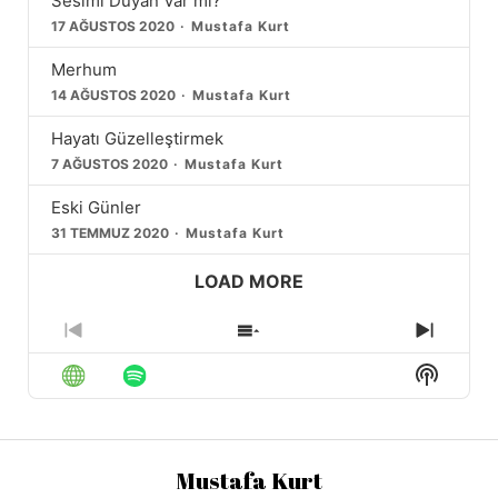
Sesimi Duyan Var mı?
17 AĞUSTOS 2020
Mustafa Kurt
Merhum
14 AĞUSTOS 2020
Mustafa Kurt
Hayatı Güzelleştirmek
7 AĞUSTOS 2020
Mustafa Kurt
Eski Günler
31 TEMMUZ 2020
Mustafa Kurt
LOAD MORE
Previous
Show
Next
Episode
Episodes
Episod
Show
List
Podcas
Informa
Mustafa Kurt