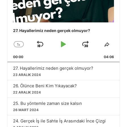
27. Hayallerimiz neden gerçek olmuyor?
1
x
Skip
Play
Jump
Change
Share
Playback
This
Backward
Pause
Forward
00:00
Rate
04:06
Episod
27. Hayallerimiz neden gerçek olmuyor?
23 ARALIK 2024
26. Ölünce Beni Kim Yıkayacak?
22 ARALIK 2024
25. Bu yöntemle zaman size kalsın
26 MART 2024
24. Gerçek İş ile Sahte İş Arasındaki İnce Çizgi