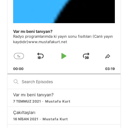
Var mı beni tanıyan?
Radyo programlarımda ki yayın sonu fısıltıları (Canlı yayın
kaydıdır)www.mustafakurt.net
1
x
Skip
Play
Jump
Change
Share
Playback
This
Backward
Pause
Forward
00:00
Rate
03:19
Episod
Search
Episodes
Var mı beni tanıyan?
7 TEMMUZ 2021
Mustafa Kurt
Çakıltaşları
16 NISAN 2021
Mustafa Kurt