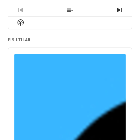
Previous
Show
Next
Episode
Episodes
Episod
Show
List
Podcast
Information
FISILTILAR
Audio
Player