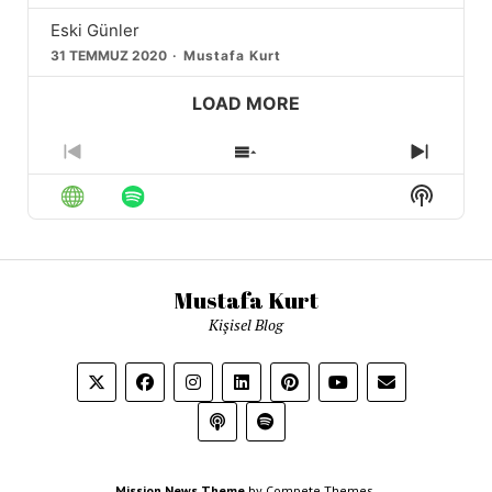
Eski Günler
31 TEMMUZ 2020
Mustafa Kurt
LOAD MORE
Previous
Show
Next
Episode
Episodes
Episod
Show
List
Podcas
Informa
Mustafa Kurt
Kişisel Blog
Mission News Theme
by Compete Themes.