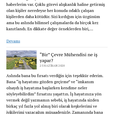
haberlerim var. Çoklu görevi alışkanlık haline getirmiş
olan kişiler neredeyse her konuda odaklı çalışan
kişilerden daha kötüdür. Sizi kırdığım için üzgünüm
ama bu aslında bilimsel çalışmalarda da birçok kez
kanıtlandı. En dikkate değer örneklerden biri,…
Devamı
“Bir” Çevre Mühendisi ne iş
yapar?
25 HAZIRAN 2020
Aslında bana bu fırsatı verdiğin için teşekkür ederim.
Bana “iş hayatımı gözden geçirme” ve “imkanım
olsaydı iş hayatıma başlarken kendime neler
söyleyebilirdim” fırsatını yaşattın. İş hayatınıza yön
vermek değil yazmamın sebebi, iş hayatında sizden
birkaç yıl fazla yol almış biri olarak keşkelerimi ve
iyikilerimi yazacağım müsaadenizle. Zamanında bana