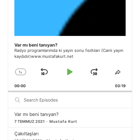
Var mı beni tanıyan?
Radyo programlarımda ki yayın sonu fısıltıları (Canlı yayın
kaydıdır)www.mustafakurt.net
1
x
Skip
Play
Jump
Change
Share
Playback
This
Backward
Pause
Forward
00:00
Rate
03:19
Episod
Search
Episodes
Var mı beni tanıyan?
7 TEMMUZ 2021
Mustafa Kurt
Çakıltaşları