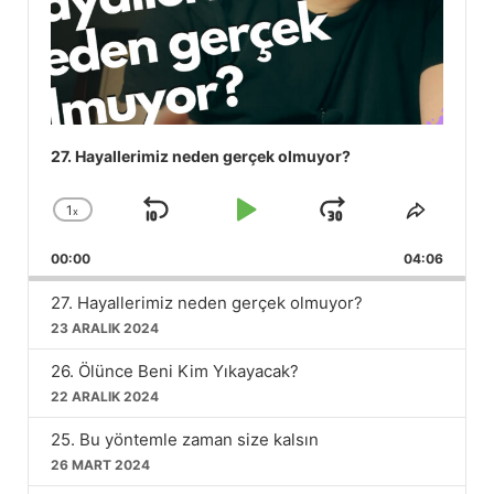
27. Hayallerimiz neden gerçek olmuyor?
1
x
Skip
Play
Jump
Change
Share
Playback
This
Backward
Pause
Forward
00:00
Rate
04:06
Episod
27. Hayallerimiz neden gerçek olmuyor?
23 ARALIK 2024
26. Ölünce Beni Kim Yıkayacak?
22 ARALIK 2024
25. Bu yöntemle zaman size kalsın
26 MART 2024