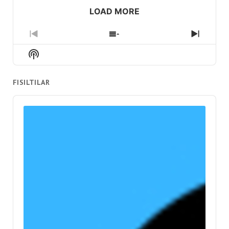
LOAD MORE
Previous
Show
Next
Episode
Episodes
Episod
Show
List
Podcast
Information
FISILTILAR
Audio
Player