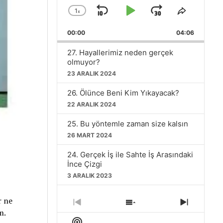
1
x
Skip
Play
Jump
Change
Share
Playback
This
Backward
Pause
Forward
00:00
Rate
04:06
Episode
27. Hayallerimiz neden gerçek
olmuyor?
23 ARALIK 2024
26. Ölünce Beni Kim Yıkayacak?
22 ARALIK 2024
25. Bu yöntemle zaman size kalsın
26 MART 2024
24. Gerçek İş ile Sahte İş Arasındaki
İnce Çizgi
3 ARALIK 2023
23. Fazla Seçenek Mutluluğu Artırır
r ne
mı?
Previous
Show
Next
m.
Episode
Episodes
Episode
26 KASIM 2023
Show