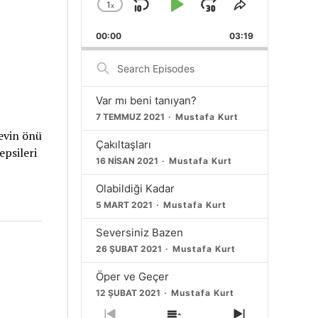
1
x
Skip
Play
Jump
Change
Share
Playback
This
Backward
Pause
Forward
00:00
Rate
03:19
Episode
Search
Episodes
Var mı beni tanıyan?
7 TEMMUZ 2021
Mustafa Kurt
 evin önü
Çakıltaşları
epsileri
16 NISAN 2021
Mustafa Kurt
Olabildiği Kadar
5 MART 2021
Mustafa Kurt
Seversiniz Bazen
26 ŞUBAT 2021
Mustafa Kurt
Öper ve Geçer
12 ŞUBAT 2021
Mustafa Kurt