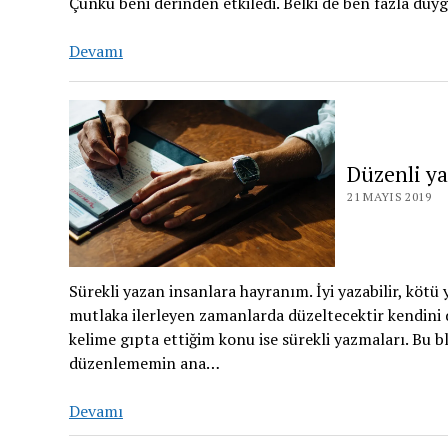
Çünkü beni derinden etkiledi. Belki de ben fazla du
Devamı
Düzenli ya
21 MAYIS 2019
Sürekli yazan insanlara hayranım. İyi yazabilir, kötü
mutlaka ilerleyen zamanlarda düzeltecektir kendini 
kelime gıpta ettiğim konu ise sürekli yazmaları. Bu
düzenlememin ana…
Devamı