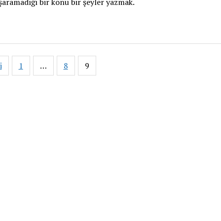
şaramadığı bir konu bir şeyler yazmak.
i
1
…
8
9