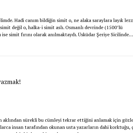
limde. Hadi canım bildiğin simit o, ne alaka saraylara layık lez
imit değil o, halka-i simit aslı. Osmanlı devrinde (1500’lü
ı ise simit fırını olarak anılmaktaydı. Üsküdar Şeriye Sicilinde…
 yazmak!
 aklından sürekli bu cümleyi tekrar ettiğini anlamak için gözl
nlarca insan tarafından okunan usta yazarların dahi korktuğu, 