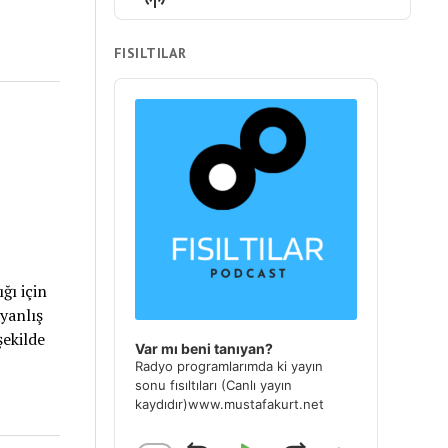
List
Podcast
22. Düşünme! Sadece Yap
Information
19 KASIM 2023
FISILTILAR
21. Hedef Belirlemenin 3 Düşmanı
Audio
Player
8 EKIM 2023
20. Hayatımı Değiştiren 10 Soru
1 EKIM 2023
19. Şikayet Etmekten Vazgeçin.
Fikirlerinizle Öne Çıkın
24 EYLÜL 2023
ğı için
18. Kendinizi Dinlemeye Var
Mısınız?
yanlış
6 MAYIS 2023
şekilde
Var mı beni tanıyan?
Radyo programlarımda ki yayın
LOAD MORE
sonu fısıltıları (Canlı yayın
kaydıdır)www.mustafakurt.net