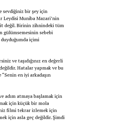
 sevdiğiniz bir şey için
ir Leydisi Muniba Mazari’nin
t değil. Birinin zihnindeki tüm
nin gülümsemesinin sebebi
er duyduğumda içimi
siniz ve taşıdığınız en değerli
değildir. Hatalar yapmak ve bu
e “Senin en iyi arkadaşın
k ve adım atmaya başlamak için
amak için küçük bir mola
niz filmi tekrar izlemek için
mek için asla geç değildir. Şimdi