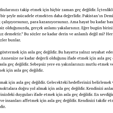
kularınızı takip etmek için hiçbir zaman geç değildir. İçtenlikle
bir şeyle mücadele etmekten daha değerlidir. Pakistan’ın Dem
k çalışıyorsunuz, para kazanıyorsunuz. Ama hayat bu kadar basi
 siz olduğunuzda, gerçek anlamı yakalarsınız. Eğer bugün biri
nuz demektir.” Bu sözler ne kadar derin ve anlamlı değil mi? H
zler bunlar.
göstermek için asla geç değildir. Bu hayatta yalnız seyahat eder
. Annenize ne kadar değerli olduğunu ifade etmek için asla geç 
asla geç değildir. Sebepsiz yere en yakınlarınızı mutlu etmek v
k için asla geç değildir.
ak için asla geç değildir. Gelecekteki hedeflerinizi belirleme
z noktalara doğru yol almak için asla geç değildir. Kendinizi anl
çinizdeki duyguları ifade etmek için asla geç değildir. En sevdiği
ve insanları affetmek için asla geç değildir. Kendinizi takdir et
dir.