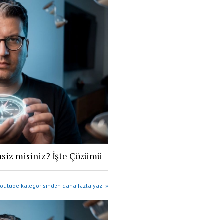
siz misiniz? İşte Çözümü
outube kategorisinden daha fazla yazı »