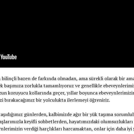
bilinçli bazen de farkında olmadan, ama sürekli olarak bir am
k başımıza zorlukla tamamlıyoruz ve genellikle ebeveynlerimiz
un koruyucu kollarında geçer, yıllar boyunca ebeveynlerimizin 
i bırakacağımız bir yolculukta ilerlemeyi öğreniriz.
şıdığımız günlerden, kalbimizde ağır bir yük taşıma sorumlu
aşlarımızla keyifli sohbetlerden, hayatımızdaki olumsuzlukla
nlerimizin verdiği harçlıkları harcamaktan, onlar için daha iy