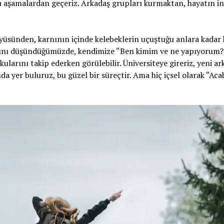
ı aşamalardan geçeriz. Arkadaş grupları kurmaktan, hayatın in
yüsünden, karnının içinde kelebeklerin uçuştuğu anlara kadar 
nı düşündüğümüzde, kendimize “Ben kimim ve ne yapıyorum?” so
ularını takip ederken görülebilir. Üniversiteye gireriz, yeni ark
ında yer buluruz, bu güzel bir süreçtir. Ama hiç içsel olarak “A