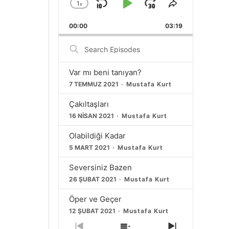
1
x
Skip
Play
Jump
Change
Share
Playback
This
Backward
Pause
Forward
00:00
Rate
03:19
Episode
Search
Episodes
Var mı beni tanıyan?
7 TEMMUZ 2021
Mustafa Kurt
Çakıltaşları
16 NISAN 2021
Mustafa Kurt
Olabildiği Kadar
5 MART 2021
Mustafa Kurt
Seversiniz Bazen
26 ŞUBAT 2021
Mustafa Kurt
Öper ve Geçer
12 ŞUBAT 2021
Mustafa Kurt