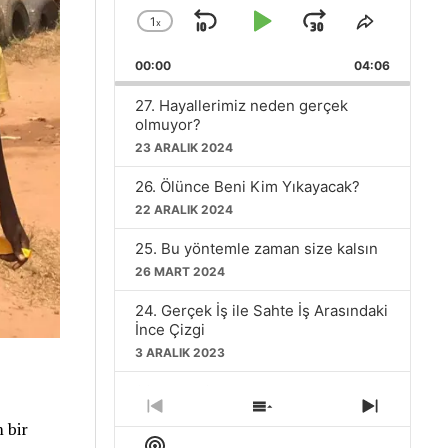
1
x
Skip
Play
Jump
Change
Share
Playback
This
Backward
Pause
Forward
00:00
Rate
04:06
Episode
27. Hayallerimiz neden gerçek
olmuyor?
23 ARALIK 2024
26. Ölünce Beni Kim Yıkayacak?
22 ARALIK 2024
25. Bu yöntemle zaman size kalsın
26 MART 2024
24. Gerçek İş ile Sahte İş Arasındaki
İnce Çizgi
3 ARALIK 2023
23. Fazla Seçenek Mutluluğu Artırır
mı?
Previous
Show
Next
 bir
Episode
Episodes
Episode
26 KASIM 2023
Show