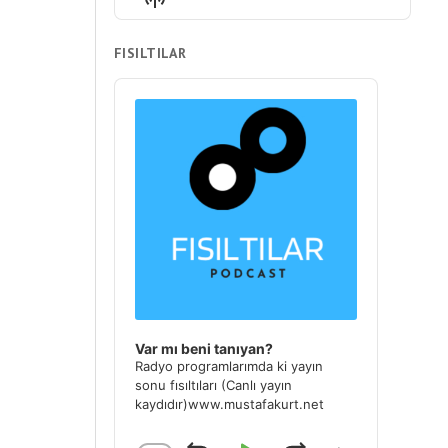
List
Podcast
22. Düşünme! Sadece Yap
Information
19 KASIM 2023
FISILTILAR
21. Hedef Belirlemenin 3 Düşmanı
Audio
Player
8 EKIM 2023
20. Hayatımı Değiştiren 10 Soru
1 EKIM 2023
19. Şikayet Etmekten Vazgeçin.
Fikirlerinizle Öne Çıkın
24 EYLÜL 2023
18. Kendinizi Dinlemeye Var
Mısınız?
6 MAYIS 2023
Var mı beni tanıyan?
Radyo programlarımda ki yayın
LOAD MORE
sonu fısıltıları (Canlı yayın
kaydıdır)www.mustafakurt.net