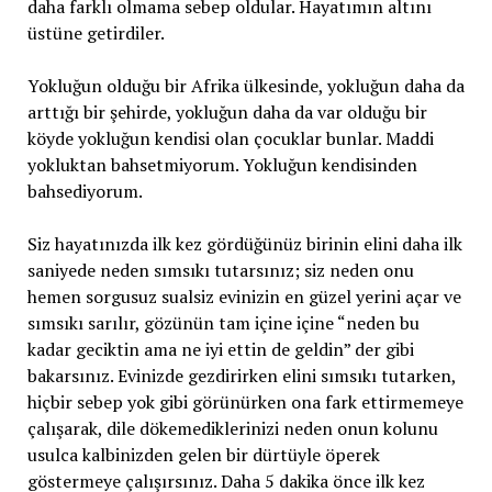
daha farklı olmama sebep oldular. Hayatımın altını
üstüne getirdiler.
Yokluğun olduğu bir Afrika ülkesinde, yokluğun daha da
arttığı bir şehirde, yokluğun daha da var olduğu bir
köyde yokluğun kendisi olan çocuklar bunlar. Maddi
yokluktan bahsetmiyorum. Yokluğun kendisinden
bahsediyorum.
Siz hayatınızda ilk kez gördüğünüz birinin elini daha ilk
saniyede neden sımsıkı tutarsınız; siz neden onu
hemen sorgusuz sualsiz evinizin en güzel yerini açar ve
sımsıkı sarılır, gözünün tam içine içine “neden bu
kadar geciktin ama ne iyi ettin de geldin” der gibi
bakarsınız. Evinizde gezdirirken elini sımsıkı tutarken,
hiçbir sebep yok gibi görünürken ona fark ettirmemeye
çalışarak, dile dökemediklerinizi neden onun kolunu
usulca kalbinizden gelen bir dürtüyle öperek
göstermeye çalışırsınız. Daha 5 dakika önce ilk kez