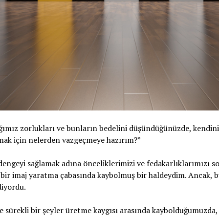
ığımız zorlukları ve bunların bedelini düşündüğünüzde, kendin
aşmak için nelerden vazgeçmeye hazırım?”
engeyi sağlamak adına önceliklerimizi ve fedakarlıklarımızı s
lı bir imaj yaratma çabasında kaybolmuş bir haldeydim. Ancak, bu
diyordu.
ve sürekli bir şeyler üretme kaygısı arasında kaybolduğumuzda, 