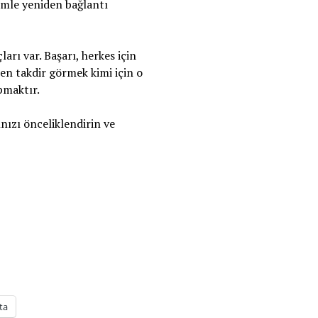
dimle yeniden bağlantı
arı var. Başarı, herkes için
den takdir görmek kimi için o
pmaktır.
ınızı önceliklendirin ve
ta