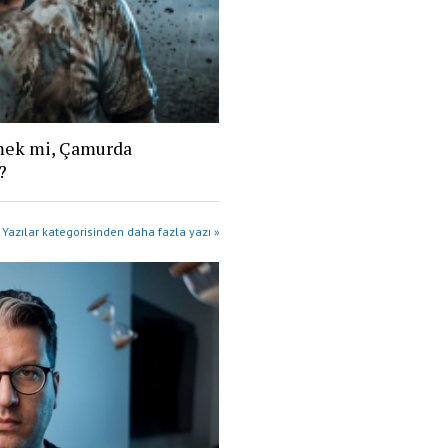
tmek mi, Çamurda
?
Yazılar kategorisinden daha fazla yazı »