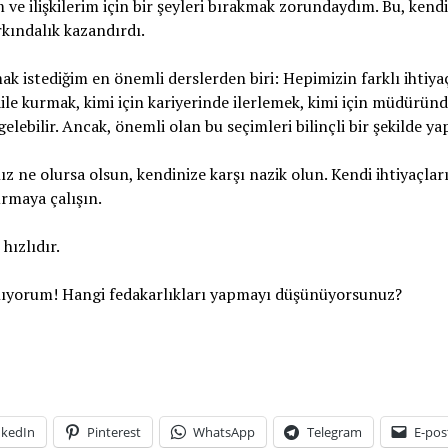
m ve ilişkilerim için bir şeyleri bırakmak zorundaydım. Bu, ken
rkındalık kazandırdı.
ak istediğim en önemli derslerden biri: Hepimizin farklı ihtiyaçl
 aile kurmak, kimi için kariyerinde ilerlemek, kimi için müdürün
lebilir. Ancak, önemli olan bu seçimleri bilinçli bir şekilde ya
z ne olursa olsun, kendinize karşı nazik olun. Kendi ihtiyaçlar
rmaya çalışın.
hızlıdır.
anıyorum! Hangi fedakarlıkları yapmayı düşünüyorsunuz?
nkedIn
Pinterest
WhatsApp
Telegram
E-pos