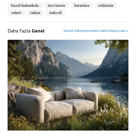
hazal burkankulu
inci tanem
karantina
reklamlar
sabret
tarkan
turkcell
Daha fazla
Genel
Genel kategorisinden daha fazla yazı »