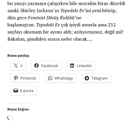
bu yazıyı yazmaya çalışırken bile moralim biraz düzeldi
sanki. Shirley Jackson’ın
Tepedeki Ev
’ini yeni bitirip,
dün gece
Feminist Dövüş Kulübü
’ne
başlamıştım.
Tepedeki Ev
çok iyiydi mesela ama 232
sayfayı okumam bir ayımı aldı; anlıyorsunuz, değil mi?
Bakalım, şimdiden sonra neler olacak….
Bunu paylaş:
X
Facebook
LinkedIn
Pinterest
WhatsApp
Telegram
E-posta
Bunu beğen: