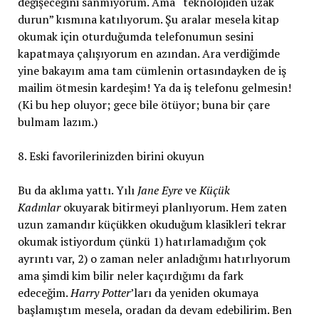
değişeceğini sanmıyorum. Ama “teknolojiden uzak
durun” kısmına katılıyorum. Şu aralar mesela kitap
okumak için oturduğumda telefonumun sesini
kapatmaya çalışıyorum en azından. Ara verdiğimde
yine bakayım ama tam cümlenin ortasındayken de iş
mailim ötmesin kardeşim! Ya da iş telefonu gelmesin!
(Ki bu hep oluyor; gece bile ötüyor; buna bir çare
bulmam lazım.)
8. Eski favorilerinizden birini okuyun
Bu da aklıma yattı. Yılı
Jane Eyre
ve
Küçük
Kadınlar
okuyarak bitirmeyi planlıyorum. Hem zaten
uzun zamandır küçükken okuduğum klasikleri tekrar
okumak istiyordum çünkü 1) hatırlamadığım çok
ayrıntı var, 2) o zaman neler anladığımı hatırlıyorum
ama şimdi kim bilir neler kaçırdığımı da fark
edeceğim.
Harry Potter
’ları da yeniden okumaya
başlamıştım mesela, oradan da devam edebilirim. Ben