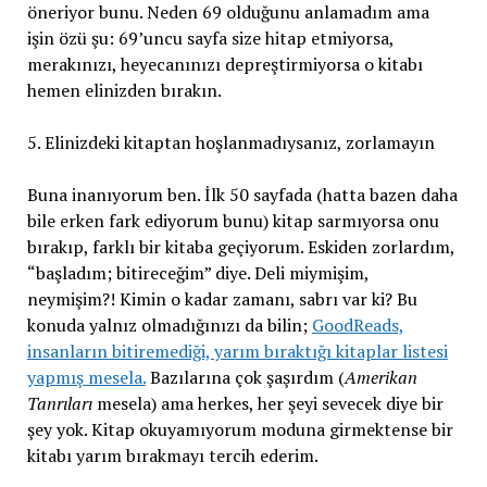
öneriyor bunu. Neden 69 olduğunu anlamadım ama
işin özü şu: 69’uncu sayfa size hitap etmiyorsa,
merakınızı, heyecanınızı depreştirmiyorsa o kitabı
hemen elinizden bırakın.
5. Elinizdeki kitaptan hoşlanmadıysanız, zorlamayın
Buna inanıyorum ben. İlk 50 sayfada (hatta bazen daha
bile erken fark ediyorum bunu) kitap sarmıyorsa onu
bırakıp, farklı bir kitaba geçiyorum. Eskiden zorlardım,
“başladım; bitireceğim” diye. Deli miymişim,
neymişim?! Kimin o kadar zamanı, sabrı var ki? Bu
konuda yalnız olmadığınızı da bilin;
GoodReads,
insanların bitiremediği, yarım bıraktığı kitaplar listesi
yapmış mesela.
Bazılarına çok şaşırdım (
Amerikan
Tanrıları
mesela) ama herkes, her şeyi sevecek diye bir
şey yok. Kitap okuyamıyorum moduna girmektense bir
kitabı yarım bırakmayı tercih ederim.